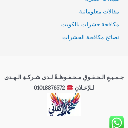
مقالات معلوماتية
مكافحة حشرات بالكويت
نصائح مكافحة الحشرات
جـمـيـعِ الـحـقـوقِ مـحـفـوظـةٌ لـدى شـركـةِ الـهـدى
لـلإعـلانِ
01018876572