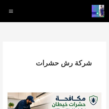
خطي
لى
لمحتوى
شركة رش حشرات