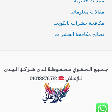
مبيدات حشرية
مقالات معلوماتية
مكافحة حشرات بالكويت
نصائح مكافحة الحشرات
جـمـيـعِ الـحـقـوقِ مـحـفـوظـةٌ لـدى شـركـةِ الـهـدى
لـلإعـلانِ
01018876572