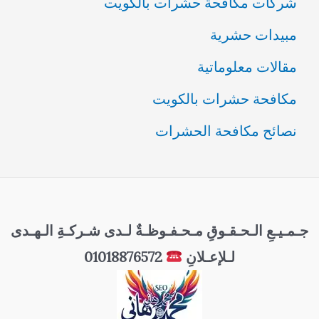
شركات مكافحة حشرات بالكويت
مبيدات حشرية
مقالات معلوماتية
مكافحة حشرات بالكويت
نصائح مكافحة الحشرات
جـمـيـعِ الـحـقـوقِ مـحـفـوظـةٌ لـدى شـركـةِ الـهـدى
لـلإعـلانِ
01018876572