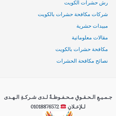
رش حشرات الكويت
شركات مكافحة حشرات بالكويت
مبيدات حشرية
مقالات معلوماتية
مكافحة حشرات بالكويت
نصائح مكافحة الحشرات
جـمـيـعِ الـحـقـوقِ مـحـفـوظـةٌ لـدى شـركـةِ الـهـدى
لـلإعـلانِ
01018876572